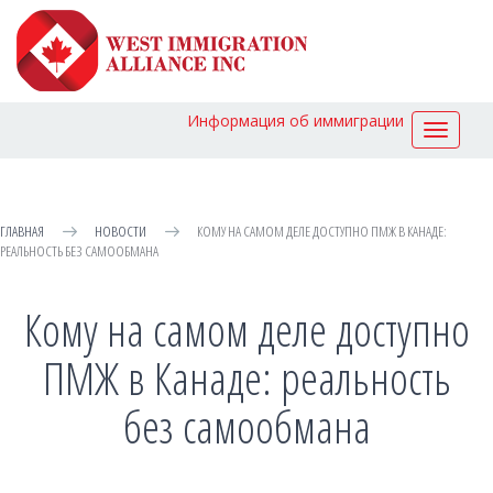
Информация об иммиграции
Toggle
navigat
ГЛАВНАЯ
НОВОСТИ
КОМУ НА САМОМ ДЕЛЕ ДОСТУПНО ПМЖ В КАНАДЕ:
РЕАЛЬНОСТЬ БЕЗ САМООБМАНА
Кому на самом деле доступно
ПМЖ в Канаде: реальность
без самообмана